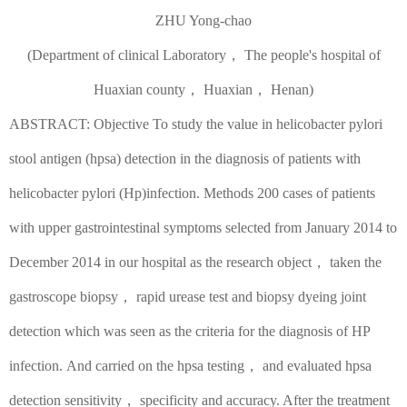
ZHU Yong-chao
(Department of clinical
L
aborato
r
y
，
The people's hospital of
Huaxian county
，
Huaxian
，
Henan)
ABSTRACT: Objective To study the value in helicobacter pylori
stool antigen (hpsa) detection in the diagnosis of patients with
helicobacter pylori (Hp)infection. Methods 200 cases of patients
with upper gastrointestinal symptoms selected from January 2014 to
December 2014 in our hospital as the research object
，
taken the
gastroscope biopsy
，
rapid urease test and biopsy dyeing joint
detection which was seen as the criteria for the diagnosis of HP
infection.
And carried on the hpsa testing
，
and evaluated hpsa
detection sensitivity
，
specificity and accuracy. After the treatment