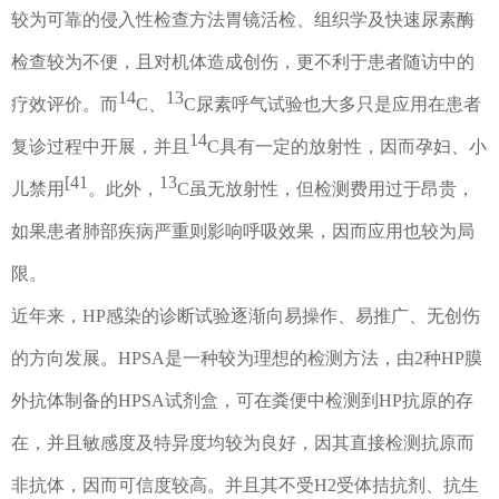
较为可靠的侵入性检查方法胃镜活检、组织学及快速尿素酶
检查较为不便，且对机体造成创伤，更不利于患者随访中的
14
13
疗效评价。而
C
、
C
尿素呼气试验也大多只是应用在患者
14
复诊过程中开展，并且
C
具有
一
定的放射性，因而孕妇、小
[41
13
儿禁用
。此外
，
C
虽无放射性，但检测费用过于昂贵，
如果患者肺部疾病严重则影响呼吸效果，因而应用也较为局
限。
近年来，
HP
感染的诊断试验逐渐向易操作、易推广、无创伤
的方向发展。
HPSA
是一种较为理想的检测方法，由
2
种
HP
膜
外抗体制备的
HPSA
试剂盒，可在粪便中检测到
HP
抗原的存
在，并且敏感度及特异度均较为良好，因其直接检测抗原而
非抗体，因而可信度较高。并且其不受
H2
受体拮抗剂、抗生