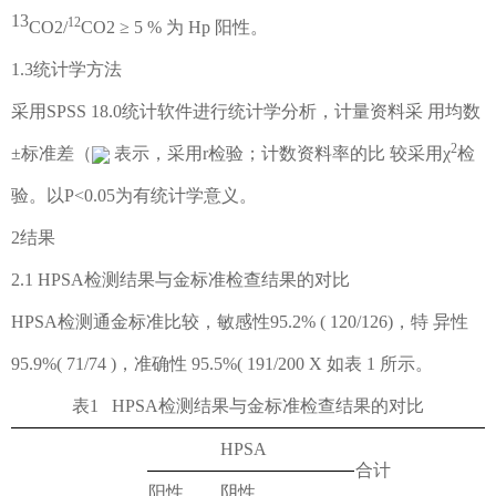
13
12
CO2/
CO2
≥
5 %
为
Hp
阳性。
1.3
统计学方法
采用
SPSS 18.0
统计软件进行统计学分析，计量资料采
用均数
2
±
标准差
（
表示，采用
r
检验；计数资料率的比
较采用
χ
检
验。以
P<
0.0
5
为有统计学意义。
2
结果
2.1 HPSA
检测结果与金标准检查结果的对比
HPSA
检测通金标准比较，敏感性
95.2%
(
120/1
26)
，
特
异性
95.9%( 71/74
)
，
准确性
95.5%( 191/200 X
如表
1
所示。
表
1
HPSA
检测结果与金标准检查结果的对比
HPSA
合计
阳性
阴性