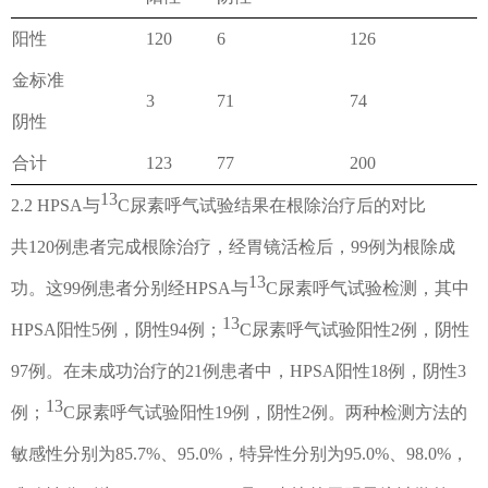
阳性
120
6
126
金标准
3
71
74
阴性
合计
123
77
200
13
2.2 HPSA
与
C
尿素呼气试验结果在根除治疗后的对比
共
120
例患者完成根除治疗，经胃镜活检后，
99
例为根除成
13
功。这
99
例患者分别经
HPSA
与
C
尿素呼气试验检测，其中
13
HPSA
阳性
5
例，阴性
94
例；
C
尿素呼气试验阳性
2
例，阴性
97
例。在未成功治疗的
21
例患者中，
HPSA
阳性
18
例，阴性
3
13
例；
C
尿素呼气试验阳性
19
例，阴性
2
例。两种检测方法的
敏感性分别为
85.7%
、
95.0%
，
特异性分别为
95.0%
、
98.0%
，