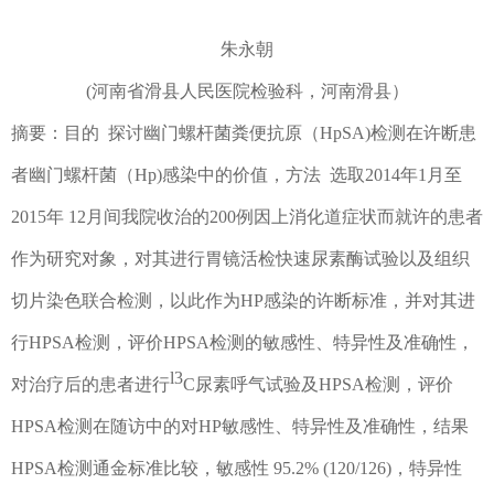
朱永朝
(
河南省滑县人民医院检验科，河南滑县）
摘要：目的
探讨幽门螺杆菌粪便抗原
（
HpSA)
检测在许断患
者幽门螺杆菌
（
Hp)
感
染中的价值
，
方法
选取
2014
年
1
月至
2015
年
12
月间我院收治的
200
例因上消化道症状而就许的患者
作为研究对象，对其进行胃镜活检快速尿素酶试验以及组织
切片染色联
合
检测，以此作为
HP
感染的许断标准
，
并对其进
行
HPSA
检测，评价
HPSA
检测的敏感性、特异性及准确性
，
l3
对治疗后的患者进行
C
尿
素呼气试验及
HPSA
检测，评价
HPSA
检测在随访中的对
HP
敏感性、特异性及准确性
，
结果
HPSA
检测通金标准比较，敏感性
95.2%
(120/126)
，
特异性