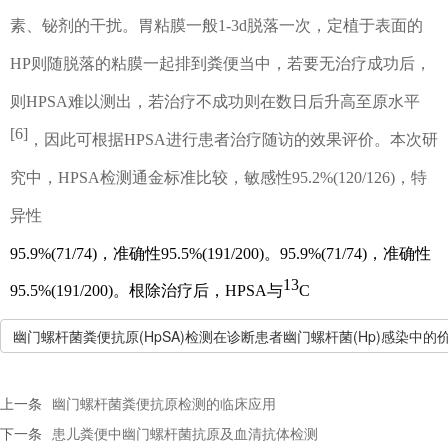
素、铋剂的干扰。胃粘膜一般
1-3d
脱落一次，定植于表面的
HP
则随脱落的粘膜一起排到粪便当中，若要无治疗成功后，
则
HPSA
难以测出，若治疗不成功则在数日后升高至原水平
[6]
，
因此可根据
HPSA
进行患者治疗随访的效果评价。本次研
究中，
HPSA
检测通金标准比较，敏感性
95.2%
(
120/126
)
，
特
异性
95.9%
(
71/74
)
，
准确性
95.5%
(191/200)
。
95.9%
(
71/74
)
，
准确性
13
95.5%
(191/200)
。根除治疗后，
HPSA
与
C
幽门螺杆菌粪便抗原(HpSA)检测在诊断患者幽门螺杆菌(Hp)感染中的价值
上一条
幽门螺杆菌粪便抗原检测的临床应用
下一条
患儿粪便中幽门螺杆菌抗原及血清抗体检测