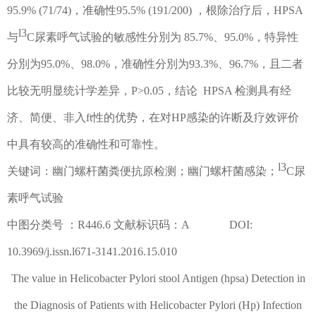
95.9%
(71/74)
，
准确性
95.5%
(191/200)
，
根除治疗后，
HPSA
l3
与
C
尿素呼气试验的敏感性分別为
85.7%
、
95.0%
，
特异性
分別为
95.0%
、
98.0%
，
准确性分別为
93.3%
、
96.7%
，
且二者
比较无明显统计学差异，
P>0.05
，
结论
HPSA
检测具有经
济、简便、非入
ft
性的优势，在对
HP
感染的许断及疗效评价
中具有较高的准确性和可靠性。
l3
关键词：幽门螺杆菌粪便抗原检测；幽门螺杆菌感染；
C
尿
素呼气试验
中图分类号
：
R446.6
文献标识码：
A DOI:
10.3969/j.issn.l671-3141.2016.15.010
The value in Helicobacter Pylori stool Antigen (hpsa) Detection in
the Diagnosis of Patients with Helicobacter Pylori (Hp) Infection