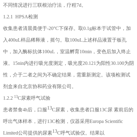
不同情况进行三联根治疗法，疗程
7d
。
1.2.1 HPSA
检测
收集患者清晨粪便于
-20°C
下保存。取
0.1g
标本于试管中，加
入
400uL
样品稀释液，摇匀。取
100uL
上述样品液置于板孔
中，加入酶标抗体
100
uL
，
室温孵育
10min
，
变色后加入终止
液。
15nin
内进行吸光度测定，吸光度
2
0.121
为阳性
3
0.100
为阴
性，介于二者之间为不确定结果，需重新测定。该项检测试
剂盒来自北京协和药业有限公司。
13
1.2.2
C
尿素呼气试验
13
患者禁食
4h
后
，
口服
C
尿素
，
收集患者口服
13C
尿
素前后的
呼出气体样本
，
进行
13C
检测
，
仪器采用
Europa Scientific
13
Limited
公司提供的尿素
C
呼气试验仪。结果以