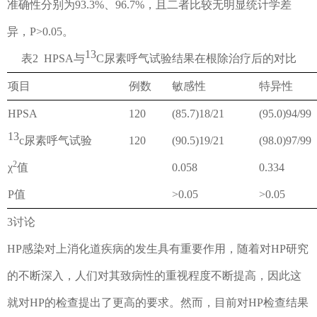
准确性分别为
93.3%
、
96.7%
，
且二者比较无明显统计学差
异
，
P>0.05
。
13
表
2
HPSA
与
C
尿素呼气试验结果在根除治疗后的对比
项目
例数
敏感性
特异性
HPSA
120
(85.7)18/21
(95.0)94/99
13
c
尿素呼气试验
120
(90.5)19/21
(98.0)97/99
2
χ
值
0.058
0.334
P
值
>0.05
>0.05
3
讨论
HP
感染对上消化道疾病的发生具有重要作用，随着对
HP
研究
的不断深入，人们对其致病性的重视程度不断提高，因此这
就对
HP
的检查提出了更高的要求。然而，目前对
HP
检查结果