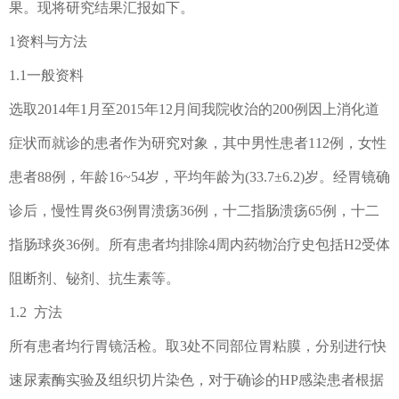
果。现将研究结果汇报如下。
1
资料与方法
1.1
一
般资料
选取
2014
年
1
月至
2015
年
12
月间我院收治的
200
例因上消化道
症状而就诊的患者作为研究对象，其中男性患者
112
例，女性
患者
88
例，年龄
16~54
岁，平均年龄为
(33.7±
6.2)
岁。经胃镜确
诊后，慢性胃炎
63
例胃溃疡
36
例，十二指肠溃疡
65
例，十二
指肠球炎
36
例。所有患者均排除
4
周内药物治疗史包括
H2
受体
阻断剂、铋剂、抗生素等。
1.2
方法
所有患者均行胃镜活检。取
3
处不同部位胃粘膜，分别进行快
速尿素酶实验及组织切片染色，对于确诊的
HP
感染患者根据