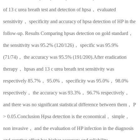
of 13 c urea breath test and detection of hpsa
，
e
v
aluated
sensit
iv
ity
，
specific
ity
and accuracy
of hpsa detection of HP in the
follow-up. Results Comparing hpsas detection on gold standard
，
the sensitivity was 95.2% (120/126)
，
specific
was 95.9%
(71/74)
，
the accuracy was 95.5% (191/200).After eradication
therapy
，
hpsas and 13 c urea breath test sensi
tiv
ity was
respec
tiv
ely 85.7%
，
95.0%
，
specificity was 95.0%
，
98.0%
respect
iv
ely
，
the accuracy was 93.3%
，
96.7% respect
iv
ely
，
and there was no significant statistical difference bet
w
een them
，
P
> 0.05.Conclusion Hpsa detection is the economical
，
simple
，
non invasive
，
and the evaluation of HP infection in the diagnosis