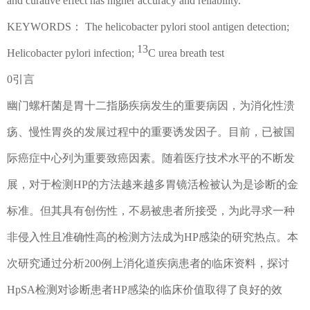
and curative effect has higher accuracy and reliability.
KEYWORDS
：
The helicobacter pylori stool antigen detection;
13
Helicobacter pylori infection;
C urea breath test
0
引言
幽门螺杆菌是胃十二指肠疾病发生的重要病因，为消化性溃
疡、慢性胃炎的发展过程中的重要诱发因子。目前，已被国
际癌症中心列为重要致癌因素。随着医疗技术水平的不断发
展，对于检测
HP
的方法越来越多胃镜活检被认为是诊断的金
标准。但其具有创伤性，不易被患者所接受，为此寻求一种
非侵入性且准确性高的检测方法成为
HP
感染的研究热点。本
次研究通过分析
200
例上消化道疾病患者的临床资料，探讨
HpSA
检测对诊断患者
HP
感染的临床价值取得了良好的效