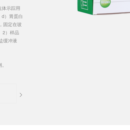
G抗体示踪用
；d）胃蛋白
，固定在玻
。2）样品
酸盐缓冲液
测。
