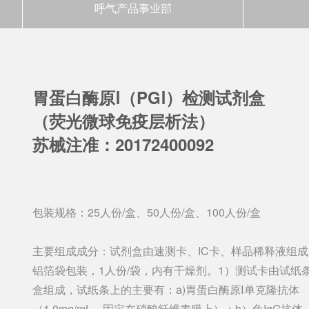
呼气产品事业部
胃蛋白酶原Ⅰ（PGⅠ）检测试剂盒
（荧光微球免疫层析法）
苏械注准：20172400092
包装规格：25人份/盒、50人份/盒、100人份/盒
主要组成成分：试剂盒由速测卡、IC卡、样品稀释液组
铝箔袋包装，1人份/袋，内有干燥剂。1）测试卡由试纸
盒组成，试纸条上的主要有：a)胃蛋白酶原Ⅰ单克隆抗体
（1.0mg/mL，固定在硝酸纤维素膜上）；b）兔IgG抗体