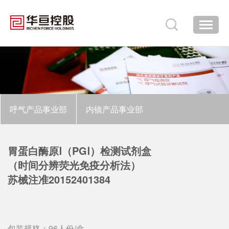
呼气产品事业部
内镜产品事业部
胃蛋白酶原Ⅰ（PGⅠ）检测试剂盒
（时间分辨荧光免疫分析法）
苏械注准20152401384
包装规格：96人份/盒